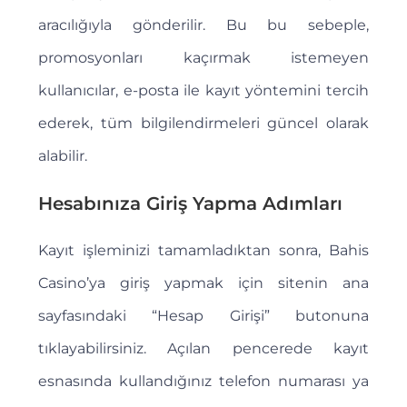
aracılığıyla gönderilir. Bu bu sebeple,
promosyonları kaçırmak istemeyen
kullanıcılar, e-posta ile kayıt yöntemini tercih
ederek, tüm bilgilendirmeleri güncel olarak
alabilir.
Hesabınıza Giriş Yapma Adımları
Kayıt işleminizi tamamladıktan sonra, Bahis
Casino’ya giriş yapmak için sitenin ana
sayfasındaki “Hesap Girişi” butonuna
tıklayabilirsiniz. Açılan pencerede kayıt
esnasında kullandığınız telefon numarası ya