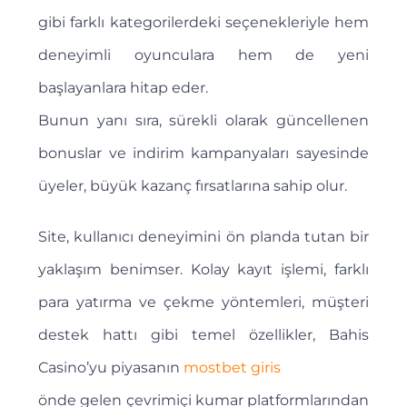
gibi farklı kategorilerdeki seçenekleriyle hem
deneyimli oyunculara hem de yeni
başlayanlara hitap eder.
Bunun yanı sıra, sürekli olarak güncellenen
bonuslar ve indirim kampanyaları sayesinde
üyeler, büyük kazanç fırsatlarına sahip olur.
Site, kullanıcı deneyimini ön planda tutan bir
yaklaşım benimser. Kolay kayıt işlemi, farklı
para yatırma ve çekme yöntemleri, müşteri
destek hattı gibi temel özellikler, Bahis
Casino’yu piyasanın
mostbet giris
önde gelen çevrimiçi kumar platformlarından