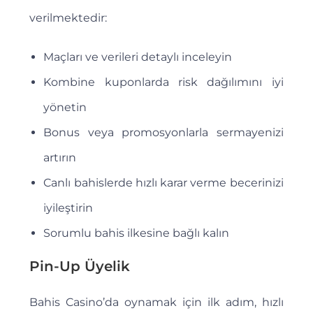
verilmektedir:
Maçları ve verileri detaylı inceleyin
Kombine kuponlarda risk dağılımını iyi
yönetin
Bonus veya promosyonlarla sermayenizi
artırın
Canlı bahislerde hızlı karar verme becerinizi
iyileştirin
Sorumlu bahis ilkesine bağlı kalın
Pin-Up Üyelik
Bahis Casino’da oynamak için ilk adım, hızlı