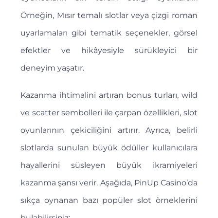
Örneğin, Mısır temalı slotlar veya çizgi roman
uyarlamaları gibi tematik seçenekler, görsel
efektler ve hikâyesiyle sürükleyici bir
deneyim yaşatır.
Kazanma ihtimalini artıran bonus turları, wild
ve scatter sembolleri ile çarpan özellikleri, slot
oyunlarının çekiciliğini artırır. Ayrıca, belirli
slotlarda sunulan büyük ödüller kullanıcılara
hayallerini süsleyen büyük ikramiyeleri
kazanma şansı verir. Aşağıda, PinUp Casino’da
sıkça oynanan bazı popüler slot örneklerini
bulabilirsiniz: