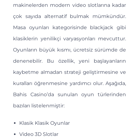
makinelerden modern video slotlarına kadar
çok sayıda alternatif bulmak mümkündür.
Masa oyunları kategorisinde blackjack gibi
klasiklerin yenilikçi varyasyonları mevcuttur.
Oyunların büyük kısmı, ücretsiz sürümde de
denenebilir. Bu özellik, yeni başlayanların
kaybetme almadan strateji geliştirmesine ve
kuralları öğrenmesine yardımcı olur. Aşağıda,
Bahis Casino’da sunulan oyun türlerinden
bazıları listelenmiştir:
Klasik Klasik Oyunlar
Video 3D Slotlar