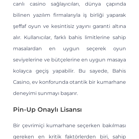
canlı casino sağlayıcıları, dünya çapında
bilinen yazılım firmalarıyla iş birliği yaparak
şeffaf oyun ve kesintisiz yayını garanti altına
alır. Kullanıcılar, farklı bahis limitlerine sahip
masalardan en uygun seçerek oyun
seviyelerine ve bütçelerine en uygun masaya
kolayca geçiş yapabilir. Bu sayede, Bahis
Casino, ev konforunda otantik bir kumarhane
deneyimi sunmayı başarır.
Pin-Up Onaylı Lisansı
Bir çevrimiçi kumarhane seçerken bakılması
gereken en kritik faktörlerden biri, sahip