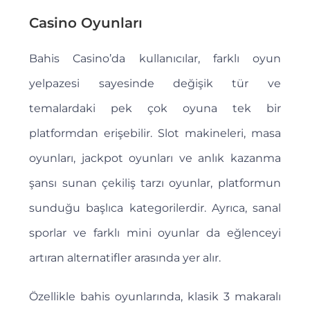
Casino Oyunları
Bahis Casino’da kullanıcılar, farklı oyun
yelpazesi sayesinde değişik tür ve
temalardaki pek çok oyuna tek bir
platformdan erişebilir. Slot makineleri, masa
oyunları, jackpot oyunları ve anlık kazanma
şansı sunan çekiliş tarzı oyunlar, platformun
sunduğu başlıca kategorilerdir. Ayrıca, sanal
sporlar ve farklı mini oyunlar da eğlenceyi
artıran alternatifler arasında yer alır.
Özellikle bahis oyunlarında, klasik 3 makaralı