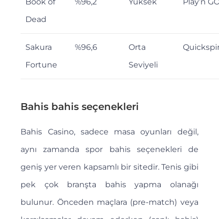
Book of
%96,2
Yüksek
Play’n G
Dead
Sakura
%96,6
Orta
Quickspi
Fortune
Seviyeli
Bahis bahis seçenekleri
Bahis Casino, sadece masa oyunları değil,
aynı zamanda spor bahis seçenekleri de
geniş yer veren kapsamlı bir sitedir. Tenis gibi
pek çok branşta bahis yapma olanağı
bulunur. Önceden maçlara (pre-match) veya