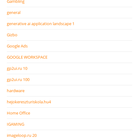
Gambling
general
generative ai application landscape 1
Gizbo
Google Ads
GOOGLE WORKSPACE
gp2ui.ru 10
gp2ui.ru 100
hardware
hejokereszturiskola.hu4
Home Office
IGAMING
imageloop.ru 20