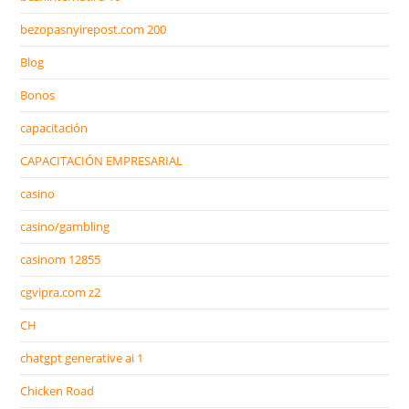
bezopasnyirepost.com 200
Blog
Bonos
capacitación
CAPACITACIÓN EMPRESARIAL
casino
casino/gambling
casinom 12855
cgvipra.com z2
CH
chatgpt generative ai 1
Chicken Road