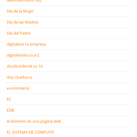
dekoralombolt.hu2
Día de la Mujer
Día de las Madres
Día del Padre
digitalizar tu empresa
digitekindia.co.in2
dou9ustilimsk.ru 10
doy-ckazka.ru
e-commerce
EC
EDB
el dominio en una página web
EL SISTEMA DE CÓMPUTO