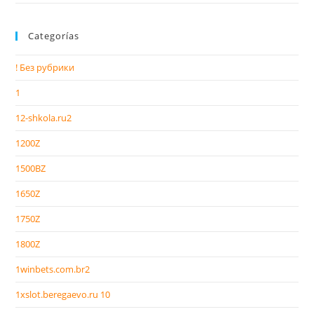
Categorías
! Без рубрики
1
12-shkola.ru2
1200Z
1500BZ
1650Z
1750Z
1800Z
1winbets.com.br2
1xslot.beregaevo.ru 10