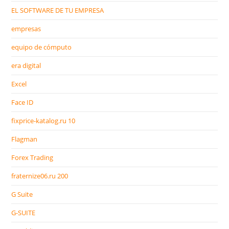
EL SOFTWARE DE TU EMPRESA
empresas
equipo de cómputo
era digital
Excel
Face ID
fixprice-katalog.ru 10
Flagman
Forex Trading
fraternize06.ru 200
G Suite
G-SUITE