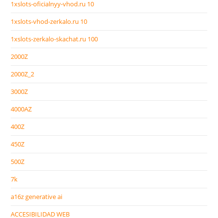
1xslots-oficialnyy-vhod.ru 10
1xslots-vhod-zerkalo.ru 10
1xslots-zerkalo-skachat.ru 100
2000Z
2000Z_2
3000Z
4000AZ
400Z
450Z
500Z
7k
a16z generative ai
ACCESIBILIDAD WEB