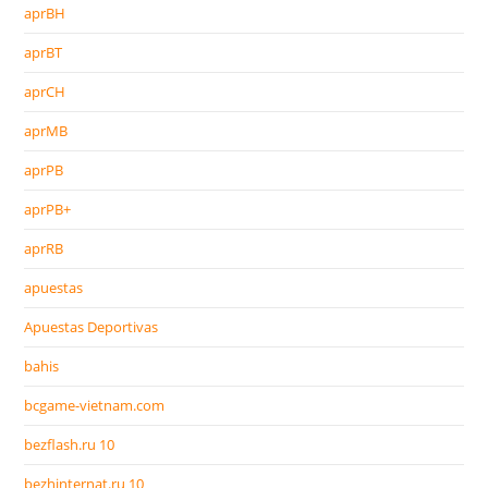
aprBH
aprBT
aprCH
aprMB
aprPB
aprPB+
aprRB
apuestas
Apuestas Deportivas
bahis
bcgame-vietnam.com
bezflash.ru 10
bezhinternat.ru 10