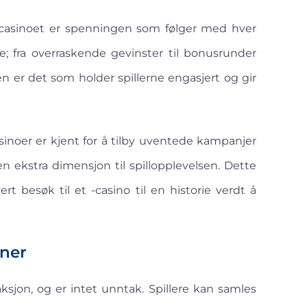
casinoet er spenningen som følger med hver
e; fra overraskende gevinster til bonusrunder
er det som holder spillerne engasjert og gir
sinoer er kjent for å tilby uventede kampanjer
 en ekstra dimensjon til spillopplevelsen. Dette
t besøk til et -casino til en historie verdt å
oner
raksjon, og er intet unntak. Spillere kan samles