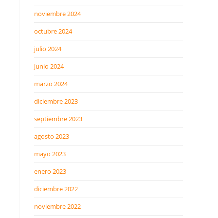
noviembre 2024
octubre 2024
julio 2024
junio 2024
marzo 2024
diciembre 2023
septiembre 2023
agosto 2023
mayo 2023
enero 2023
diciembre 2022
noviembre 2022