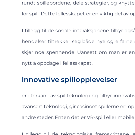
rundt spillebordene, dele strategier, og kny
for spill. Dette fellesskapet er en viktig del av 
I tillegg til de sosiale interaksjonene tilbyr o
hendelser tiltrekker seg både nye og erfarne spi
skjer noe spennende. Uansett om man er en n
nytt å oppdage i fellesskapet.
Innovative spillopplevelser
er i forkant av spillteknologi og tilbyr innova
avansert teknologi, gir casinoet spillerne en 
andre steder. Enten det er VR-spill eller mobil
I tillegg til de teknologiske fremskrittene,