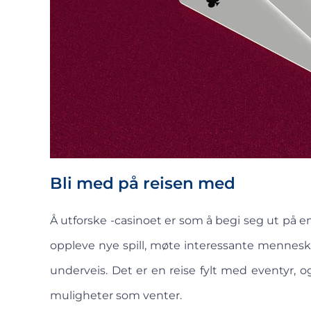
Bli med på reisen med
Å utforske -casinoet er som å begi seg ut på en
oppleve nye spill, møte interessante menneske
underveis. Det er en reise fylt med eventyr, 
muligheter som venter.