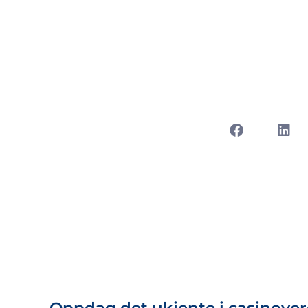
Lås Opp Spen
Med Unknown
marzo 