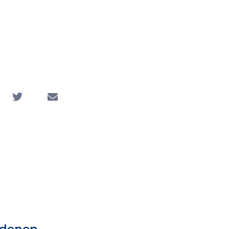
nende Eventyr
 På Kasinoet
2, 2026