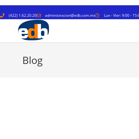
(422) 1.62.20.20
administracion@edb.com.mx
Lun - Vier: 9:00 - 15:
Blog