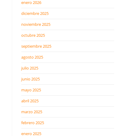
enero 2026
diciembre 2025
noviembre 2025
octubre 2025
septiembre 2025
agosto 2025
julio 2025
junio 2025
mayo 2025
abril 2025
marzo 2025
febrero 2025
enero 2025