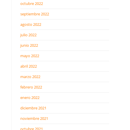
octubre 2022
septiembre 2022
agosto 2022
julio 2022
junio 2022
mayo 2022
abril 2022
marzo 2022
febrero 2022
enero 2022
diciembre 2021
noviembre 2021
octubre 2021