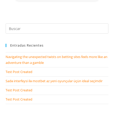
Entradas Recientes
Navigating the unexpected twists on betting sites feels more like an
adventure than a gamble
Test Post Created
Sadə interfeysi ilə mostbet az yeni oyunçular üçün ideal seçimdir
Test Post Created
Test Post Created