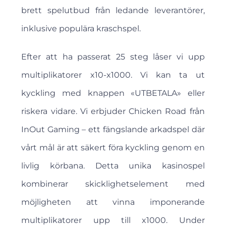
brett spelutbud från ledande leverantörer,
inklusive populära kraschspel.
Efter att ha passerat 25 steg låser vi upp
multiplikatorer x10-x1000. Vi kan ta ut
kyckling med knappen «UTBETALA» eller
riskera vidare. Vi erbjuder Chicken Road från
InOut Gaming – ett fängslande arkadspel där
vårt mål är att säkert föra kyckling genom en
livlig körbana. Detta unika kasinospel
kombinerar skicklighetselement med
möjligheten att vinna imponerande
multiplikatorer upp till x1000. Under