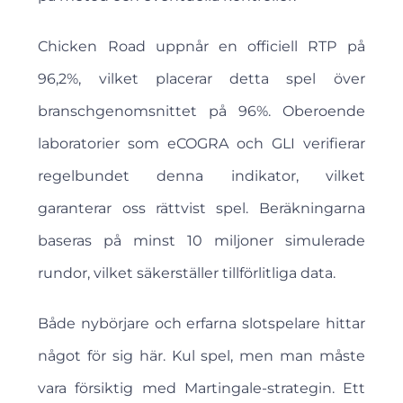
Chicken Road uppnår en officiell RTP på
96,2%, vilket placerar detta spel över
branschgenomsnittet på 96%. Oberoende
laboratorier som eCOGRA och GLI verifierar
regelbundet denna indikator, vilket
garanterar oss rättvist spel. Beräkningarna
baseras på minst 10 miljoner simulerade
rundor, vilket säkerställer tillförlitliga data.
Både nybörjare och erfarna slotspelare hittar
något för sig här. Kul spel, men man måste
vara försiktig med Martingale-strategin. Ett