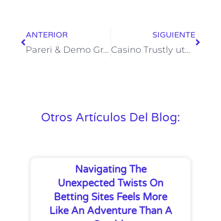
ANTERIOR
SIGUIENTE
Pareri & Demo Gratuit 95,5% RTP
Casino Trustly utan svensk licens – direkta betalningar via Trustly utan svenska regler
Otros Artículos Del Blog:
Navigating The
Unexpected Twists On
Betting Sites Feels More
Like An Adventure Than A