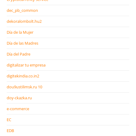
dec_pb_common
dekoralombolt.hu2
Día de la Mujer
Día de las Madres
Día del Padre
digitalizar tu empresa
digitekindia.co.in2
dou9ustilimsk.ru 10
doy-ckazka.ru
e-commerce
EC
EDB