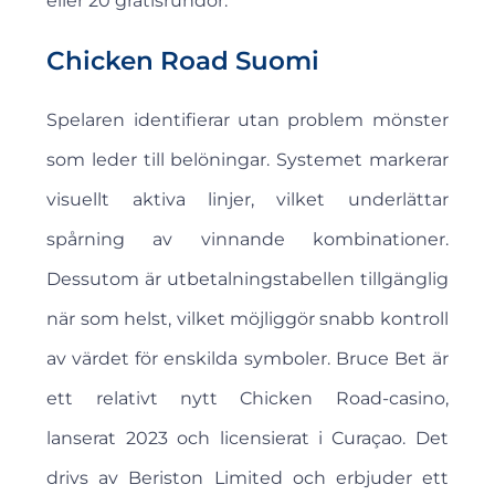
eller 20 gratisrundor.
Chicken Road Suomi
Spelaren identifierar utan problem mönster
som leder till belöningar. Systemet markerar
visuellt aktiva linjer, vilket underlättar
spårning av vinnande kombinationer.
Dessutom är utbetalningstabellen tillgänglig
när som helst, vilket möjliggör snabb kontroll
av värdet för enskilda symboler. Bruce Bet är
ett relativt nytt Chicken Road-casino,
lanserat 2023 och licensierat i Curaçao. Det
drivs av Beriston Limited och erbjuder ett