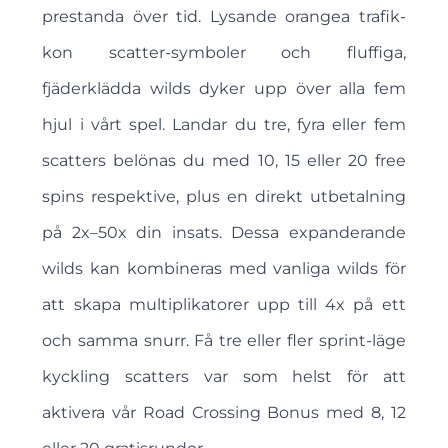
prestanda över tid. Lysande orangea trafik-
kon scatter-symboler och fluffiga,
fjäderklädda wilds dyker upp över alla fem
hjul i vårt spel. Landar du tre, fyra eller fem
scatters belönas du med 10, 15 eller 20 free
spins respektive, plus en direkt utbetalning
på 2x–50x din insats. Dessa expanderande
wilds kan kombineras med vanliga wilds för
att skapa multiplikatorer upp till 4x på ett
och samma snurr. Få tre eller fler sprint-läge
kyckling scatters var som helst för att
aktivera vår Road Crossing Bonus med 8, 12