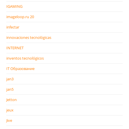
IGAMING
imageloop.ru 20
infectar
innovaciones tecnológicas
INTERNET
inventos tecnológicos
IT Образование
jan3
jan5
Jetton
jeux
Jive