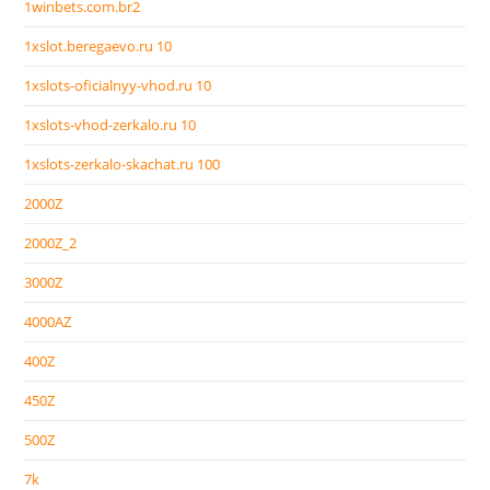
1winbets.com.br2
1xslot.beregaevo.ru 10
1xslots-oficialnyy-vhod.ru 10
1xslots-vhod-zerkalo.ru 10
1xslots-zerkalo-skachat.ru 100
2000Z
2000Z_2
3000Z
4000AZ
400Z
450Z
500Z
7k