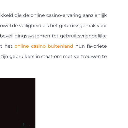
kkeld die de online casino-ervaring aanzienlijk
owel de veiligheid als het gebruiksgemak voor
beveiligingssystemen tot gebruiksvriendelijke
et het
online casino buitenland
hun favoriete
t zijn gebruikers in staat om met vertrouwen te