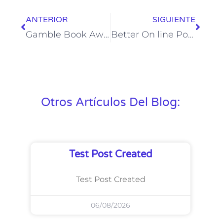
ANTERIOR
SIGUIENTE
Gamble Book Away from Ra
Better On line Pokies around australia to try out the real deal Money in 2025
Otros Artículos Del Blog:
Test Post Created
Test Post Created
06/08/2026