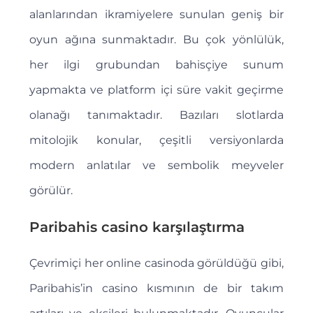
alanlarından ikramiyelere sunulan geniş bir
oyun ağına sunmaktadır. Bu çok yönlülük,
her ilgi grubundan bahisçiye sunum
yapmakta ve platform içi süre vakit geçirme
olanağı tanımaktadır. Bazıları slotlarda
mitolojik konular, çeşitli versiyonlarda
modern anlatılar ve sembolik meyveler
görülür.
Paribahis casino karşılaştırma
Çevrimiçi her online casinoda görüldüğü gibi,
Paribahis’in casino kısmının de bir takım