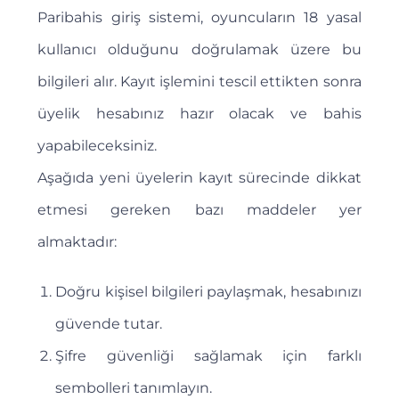
Paribahis giriş sistemi, oyuncuların 18 yasal
kullanıcı olduğunu doğrulamak üzere bu
bilgileri alır. Kayıt işlemini tescil ettikten sonra
üyelik hesabınız hazır olacak ve bahis
yapabileceksiniz.
Aşağıda yeni üyelerin kayıt sürecinde dikkat
etmesi gereken bazı maddeler yer
almaktadır:
Doğru kişisel bilgileri paylaşmak, hesabınızı
güvende tutar.
Şifre güvenliği sağlamak için farklı
sembolleri tanımlayın.