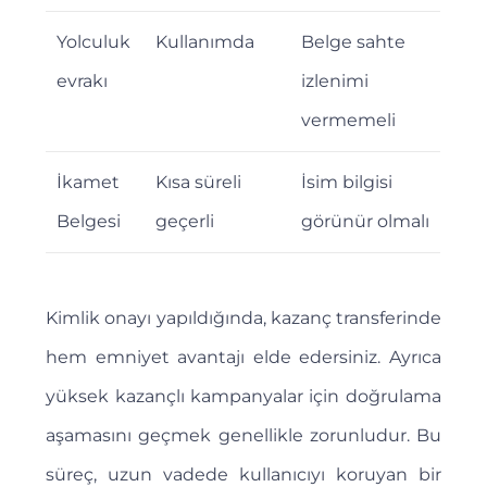
Yolculuk
Kullanımda
Belge sahte
evrakı
izlenimi
vermemeli
İkamet
Kısa süreli
İsim bilgisi
Belgesi
geçerli
görünür olmalı
Kimlik onayı yapıldığında, kazanç transferinde
hem emniyet avantajı elde edersiniz. Ayrıca
yüksek kazançlı kampanyalar için doğrulama
aşamasını geçmek genellikle zorunludur. Bu
süreç, uzun vadede kullanıcıyı koruyan bir