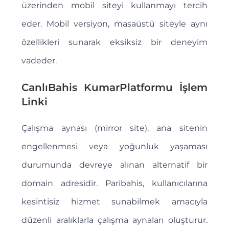
üzerinden mobil siteyi kullanmayı tercih
eder. Mobil versiyon, masaüstü siteyle aynı
özellikleri sunarak eksiksiz bir deneyim
vadeder.
CanlıBahis KumarPlatformu İşlem
Linki
Çalışma aynası (mirror site), ana sitenin
engellenmesi veya yoğunluk yaşaması
durumunda devreye alınan alternatif bir
domain adresidir. Paribahis, kullanıcılarına
kesintisiz hizmet sunabilmek amacıyla
düzenli aralıklarla çalışma aynaları oluşturur.