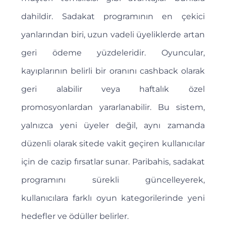
dahildir. Sadakat programının en çekici
yanlarından biri, uzun vadeli üyeliklerde artan
geri ödeme yüzdeleridir. Oyuncular,
kayıplarının belirli bir oranını cashback olarak
geri alabilir veya haftalık özel
promosyonlardan yararlanabilir. Bu sistem,
yalnızca yeni üyeler değil, aynı zamanda
düzenli olarak sitede vakit geçiren kullanıcılar
için de cazip fırsatlar sunar. Paribahis, sadakat
programını sürekli güncelleyerek,
kullanıcılara farklı oyun kategorilerinde yeni
hedefler ve ödüller belirler.