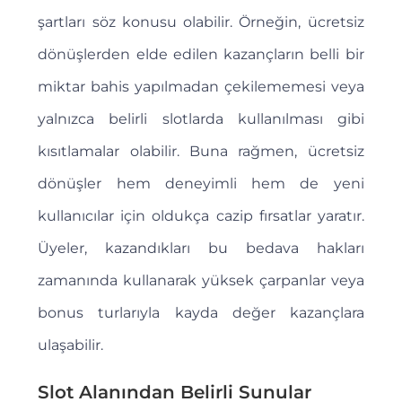
şartları söz konusu olabilir. Örneğin, ücretsiz
dönüşlerden elde edilen kazançların belli bir
miktar bahis yapılmadan çekilememesi veya
yalnızca belirli slotlarda kullanılması gibi
kısıtlamalar olabilir. Buna rağmen, ücretsiz
dönüşler hem deneyimli hem de yeni
kullanıcılar için oldukça cazip fırsatlar yaratır.
Üyeler, kazandıkları bu bedava hakları
zamanında kullanarak yüksek çarpanlar veya
bonus turlarıyla kayda değer kazançlara
ulaşabilir.
Slot Alanından Belirli Sunular