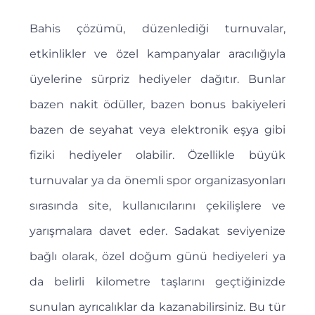
Bahis çözümü, düzenlediği turnuvalar,
etkinlikler ve özel kampanyalar aracılığıyla
üyelerine sürpriz hediyeler dağıtır. Bunlar
bazen nakit ödüller, bazen bonus bakiyeleri
bazen de seyahat veya elektronik eşya gibi
fiziki hediyeler olabilir. Özellikle büyük
turnuvalar ya da önemli spor organizasyonları
sırasında site, kullanıcılarını çekilişlere ve
yarışmalara davet eder. Sadakat seviyenize
bağlı olarak, özel doğum günü hediyeleri ya
da belirli kilometre taşlarını geçtiğinizde
sunulan ayrıcalıklar da kazanabilirsiniz. Bu tür