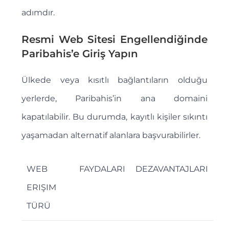
adımdır.
Resmi Web Sitesi Engellendiğinde
Paribahis’e Giriş Yapın
Ülkede veya kısıtlı bağlantıların olduğu
yerlerde, Paribahis’in ana domaini
kapatılabilir. Bu durumda, kayıtlı kişiler sıkıntı
yaşamadan alternatif alanlara başvurabilirler.
WEB
FAYDALARI
DEZAVANTAJLARI
ERIŞIM
TÜRÜ