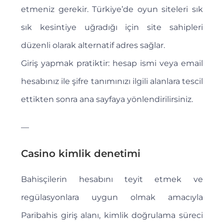
etmeniz gerekir. Türkiye’de oyun siteleri sık
sık kesintiye uğradığı için site sahipleri
düzenli olarak alternatif adres sağlar.
Giriş yapmak pratiktir: hesap ismi veya email
hesabınız ile şifre tanımınızı ilgili alanlara tescil
ettikten sonra ana sayfaya yönlendirilirsiniz.
—
Casino kimlik denetimi
Bahisçilerin hesabını teyit etmek ve
regülasyonlara uygun olmak amacıyla
Paribahis giriş alanı, kimlik doğrulama süreci