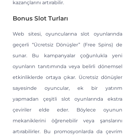
kazançlarını artırabilir.
Bonus Slot Turları
Web sitesi, oyuncularına slot oyunlarında
geçerli “Ücretsiz Dönüşler” (Free Spins) de
sunar. Bu kampanyalar çoğunlukla yeni
oyunların tanıtımında veya belirli dönemsel
etkinliklerde ortaya çıkar. Ücretsiz dönüşler
sayesinde oyuncular, ek bir yatırım
yapmadan çeşitli slot oyunlarında ekstra
çeviriler elde eder. Böylece oyunun
mekaniklerini öğrenebilir veya şanslarını
artırabilirler. Bu promosyonlarda da çevrim