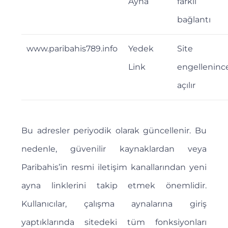
Ayna
farklı
bağlantı
www.paribahis789.info
Yedek
Site
Link
engelleninc
açılır
Bu adresler periyodik olarak güncellenir. Bu
nedenle, güvenilir kaynaklardan veya
Paribahis’in resmi iletişim kanallarından yeni
ayna linklerini takip etmek önemlidir.
Kullanıcılar, çalışma aynalarına giriş
yaptıklarında sitedeki tüm fonksiyonları