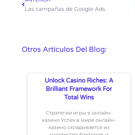
ANTERIOR
Las campañas de Google Ads
Otros Artículos Del Blog:
Unlock Casino Riches: A
Brilliant Framework For
Total Wins
Стратегии игры в онлайн-
казино Успех в мире онлайн-
казино складывается из
множества факторов, и