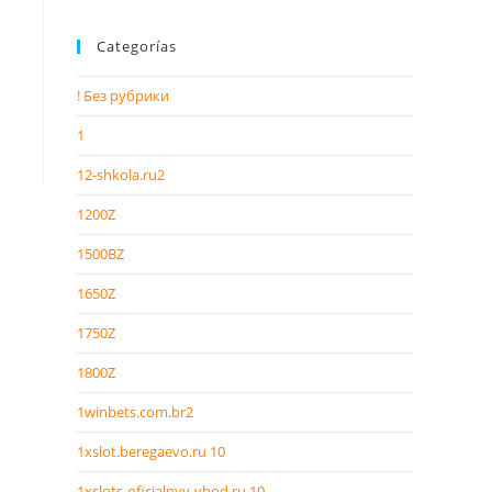
Categorías
! Без рубрики
1
12-shkola.ru2
1200Z
1500BZ
1650Z
1750Z
1800Z
1winbets.com.br2
1xslot.beregaevo.ru 10
1xslots-oficialnyy-vhod.ru 10