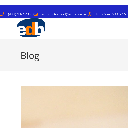
(422) 1.62.20.20
administracion@edb.com.mx
Lun - Vier: 9:00 - 15:
Blog