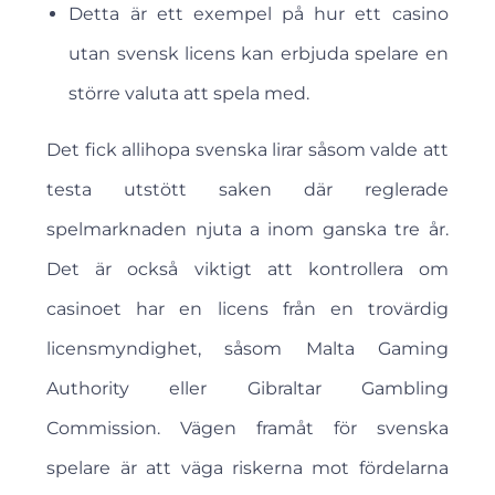
Detta är ett exempel på hur ett casino
utan svensk licens kan erbjuda spelare en
större valuta att spela med.
Det fick allihopa svenska lirar såsom valde att
testa utstött saken där reglerade
spelmarknaden njuta a inom ganska tre år.
Det är också viktigt att kontrollera om
casinoet har en licens från en trovärdig
licensmyndighet, såsom Malta Gaming
Authority eller Gibraltar Gambling
Commission. Vägen framåt för svenska
spelare är att väga riskerna mot fördelarna