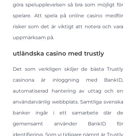
göra spelupplevelsen så bra som möjligt för
spelare. Att spela på online casino medför
risker som det är viktigt att notera och vara
uppmärksam på.
utländska casino med trustly
Det som verkligen skiljer de bästa Trustly
casinona är inloggning med BankID,
automatiserad hantering av uttag och en
användarvänlig webbplats. Samtliga svenska
banker ingår i ett samarbete där de
gemensamt använder BankID för
identifiering. Som vi tidigare nämnt är Trustly