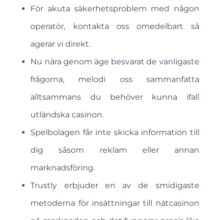
För akuta säkerhetsproblem med någon
operatör, kontakta oss omedelbart så
agerar vi direkt.
Nu nära genom äge besvarat de vanligaste
frågorna, melodi oss sammanfatta
alltsammans du behöver kunna ifall
utländska casinon.
Spelbolagen får inte skicka information till
dig såsom reklam eller annan
marknadsföring.
Trustly erbjuder en av de smidigaste
metoderna för insättningar till nätcasinon