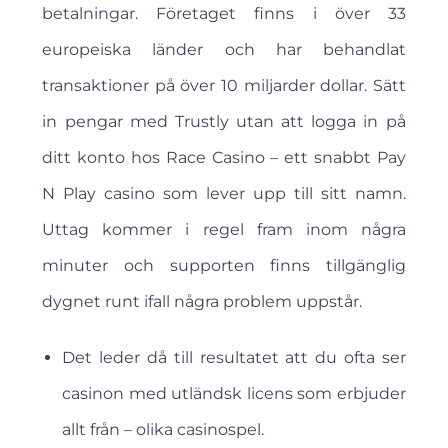
betalningar. Företaget finns i över 33
europeiska länder och har behandlat
transaktioner på över 10 miljarder dollar. Sätt
in pengar med Trustly utan att logga in på
ditt konto hos Race Casino – ett snabbt Pay
N Play casino som lever upp till sitt namn.
Uttag kommer i regel fram inom några
minuter och supporten finns tillgänglig
dygnet runt ifall några problem uppstår.
Det leder då till resultatet att du ofta ser
casinon med utländsk licens som erbjuder
allt från – olika casinospel.