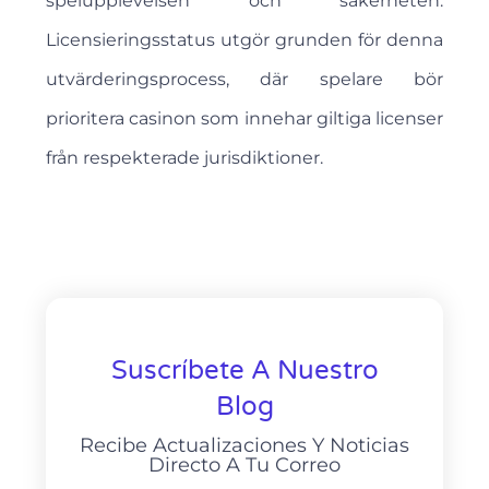
spelupplevelsen och säkerheten.
Licensieringsstatus utgör grunden för denna
utvärderingsprocess, där spelare bör
prioritera casinon som innehar giltiga licenser
från respekterade jurisdiktioner.
Suscríbete A Nuestro
Blog
Recibe Actualizaciones Y Noticias
Directo A Tu Correo