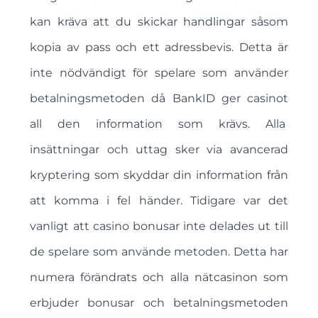
kan kräva att du skickar handlingar såsom
kopia av pass och ett adressbevis. Detta är
inte nödvändigt för spelare som använder
betalningsmetoden då BankID ger casinot
all den information som krävs. Alla
insättningar och uttag sker via avancerad
kryptering som skyddar din information från
att komma i fel händer. Tidigare var det
vanligt att casino bonusar inte delades ut till
de spelare som använde metoden. Detta har
numera förändrats och alla nätcasinon som
erbjuder bonusar och betalningsmetoden