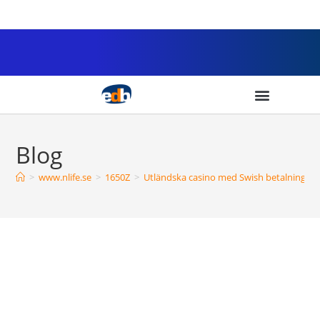
Blog
>
www.nlife.se
>
1650Z
>
Utländska casino med Swish betalningar o