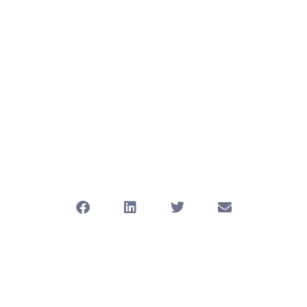
Utländska Casino Med
Swish Betalningar Och
Snabba Uttag För
Spelare 2026
febrero 9, 2026