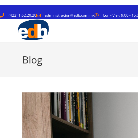
(422) 1.62.20.20
administracion@edb.com.mx
Lun - Vier: 9:00 - 15:
Blog